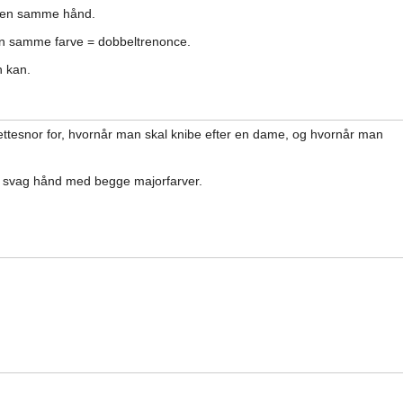
den samme hånd.
en samme farve = dobbeltrenonce.
n kan.
ettesnor for, hvornår man skal knibe efter en dame, og hvornår man
 svag hånd med begge majorfarver.