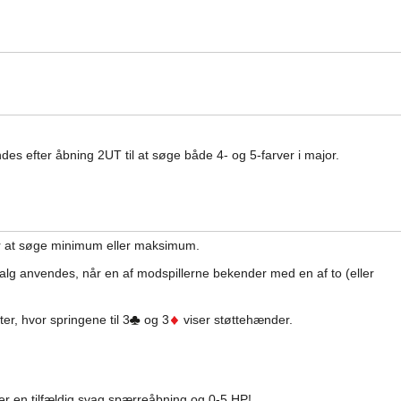
es efter åbning 2UT til at søge både 4- og 5-farver i major.
or at søge minimum eller maksimum.
lg anvendes, når en af modspillerne bekender med en af to (eller
er, hvor springene til 3
og 3
viser støttehænder.
r en tilfældig svag spærreåbning og 0-5 HP!