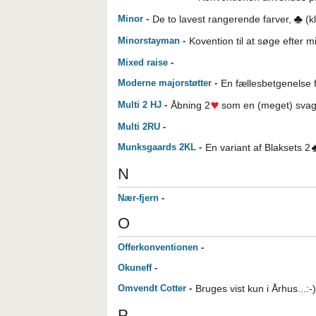
Minor
-
De to lavest rangerende farver,
(k
Minorstayman
-
Kovention til at søge efter 
Mixed raise
-
Moderne majorstøtter
-
En fællesbetgenelse f
Multi 2 HJ
-
Åbning 2
som en (meget) svag 
Multi 2RU
-
Munksgaards 2KL
-
En variant af Blaksets 2
N
Nær-fjern
-
O
Offerkonventionen
-
Okuneff
-
Omvendt Cotter
-
Bruges vist kun i Århus...:-)
P