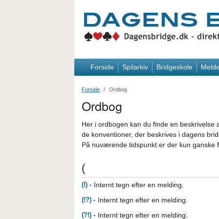
Forside
Spilarkiv
Bridgeskole
Melde
Forside
Ordbog
Ordbog
Her i ordbogen kan du finde en beskrivelse 
de konventioner, der beskrives i dagens bridg
På nuværende tidspunkt er der kun ganske få
(
(!)
-
Internt tegn efter en melding.
(!?)
-
Internt tegn efter en melding.
(?!)
-
Internt tegn efter en melding.