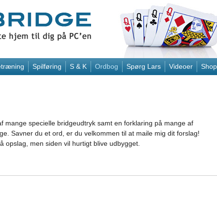
træning
Spilføring
S & K
Ordbog
Spørg Lars
Videoer
Shop
af mange specielle bridgeudtryk samt en forklaring på mange af
e. Savner du et ord, er du velkommen til at maile mig dit forslag!
 opslag, men siden vil hurtigt blive udbygget.