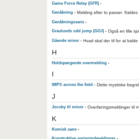
Game Force Relay (GFR)
-
Genåbning
-
Melding efter to passer. Kaldes
Genåbningssans
-
Graulunds odd jump (GOJ)
-
Også en lille sj
Gående minor
-
Hvad skal der til for at kal
H
Holdspørgende overmelding
-
I
IMPS across the field
-
Dette mystiske begre
J
Jocoby til minor
-
Overføringsmeldinger til m
K
Komisk sans
-
Konstruktive springindmeldinger
-