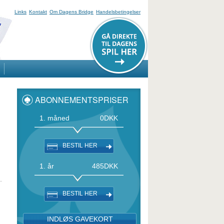
Links
Kontakt
Om Dagens Bridge
Handelsbetingelser
ABONNEMENTSPRISER
1. måned
0
DKK
BESTIL HER
1. år
485
DKK
BESTIL HER
INDLØS GAVEKORT