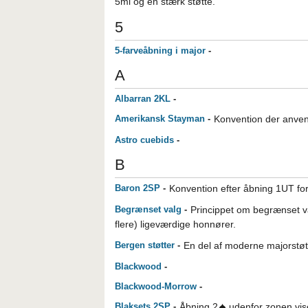
5mi og en stærk støtte.
5
5-farveåbning i major
-
A
Albarran 2KL
-
Amerikansk Stayman
-
Konvention der anvend
Astro cuebids
-
B
Baron 2SP
-
Konvention efter åbning 1UT f
Begrænset valg
-
Princippet om begrænset va
flere) ligeværdige honnører.
Bergen støtter
-
En del af moderne majorstøtt
Blackwood
-
Blackwood-Morrow
-
Blaksets 2SP
-
Åbning 2
udenfor zonen vise