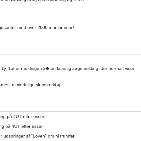
dgecenter med over 2000 medlemmer!
- 1y, 1ut er meldingen 2
en kunstig søgemelding, der normalt viser
 mest almindelige slemværktøj.
ng på 4UT efter esser.
g på 4UT efter esser.
r udspringer af "Loven" om ni trumfer.