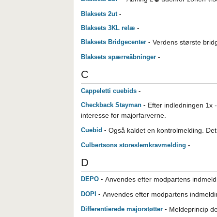
Blaksets 2ut
-
Blaksets 3KL relæ
-
Blaksets Bridgecenter
-
Verdens største bri
Blaksets spærreåbninger
-
C
Cappeletti cuebids
-
Checkback Stayman
-
Efter indledningen 1x 
interesse for majorfarverne.
Cuebid
-
Også kaldet en kontrolmelding. Det
Culbertsons storeslemkravmelding
-
D
DEPO
-
Anvendes efter modpartens indmeldi
DOPI
-
Anvendes efter modpartens indmeldin
Differentierede majorstøtter
-
Meldeprincip de