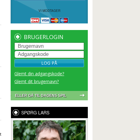
VI MODTAGER
BRUGERLOGIN
LOG PÅ
Glemt din adgangskode?
Glemt dit brugernavn?
ELLER GÅ TIL DAGENS SPIL
SPØRG LARS
t