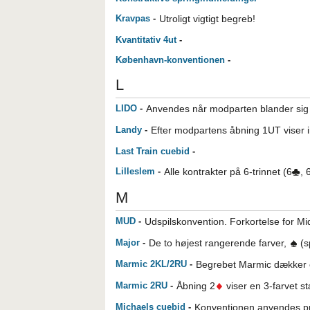
Kravpas
-
Utroligt vigtigt begreb!
Kvantitativ 4ut
-
København-konventionen
-
L
LIDO
-
Anvendes når modparten blander sig 
Landy
-
Efter modpartens åbning 1UT viser 
Last Train cuebid
-
Lilleslem
-
Alle kontrakter på 6-trinnet (6
, 
M
MUD
-
Udspilskonvention. Forkortelse for Mi
Major
-
De to højest rangerende farver,
(s
Marmic 2KL/2RU
-
Begrebet Marmic dækker o
Marmic 2RU
-
Åbning 2
viser en 3-farvet 
Michaels cuebid
-
Konventionen anvendes pri