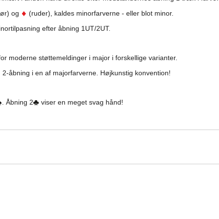
lør) og
(ruder), kaldes minorfarverne - eller blot minor.
minortilpasning efter åbning 1UT/2UT.
or moderne støttemeldinger i major i forskellige varianter.
2-åbning i en af majorfarverne. Højkunstig konvention!
. Åbning 2
viser en meget svag hånd!