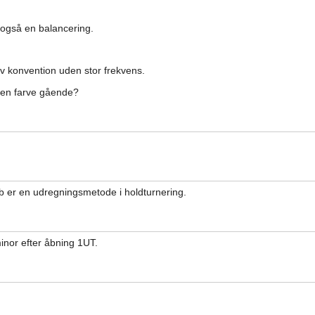
 også en balancering.
ov konvention uden stor frekvens.
de en farve gående?
b er en udregningsmetode i holdturnering.
inor efter åbning 1UT.