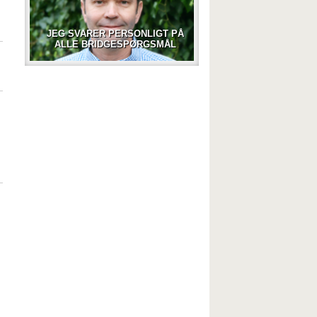
JEG SVARER PERSONLIGT PÅ
ALLE BRIDGESPØRGSMÅL