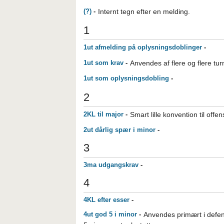
(?)
-
Internt tegn efter en melding.
1
1ut afmelding på oplysningsdoblinger
-
1ut som krav
-
Anvendes af flere og flere tur
1ut som oplysningsdobling
-
2
2KL til major
-
Smart lille konvention til offen
2ut dårlig spær i minor
-
3
3ma udgangskrav
-
4
4KL efter esser
-
4ut god 5 i minor
-
Anvendes primært i defen