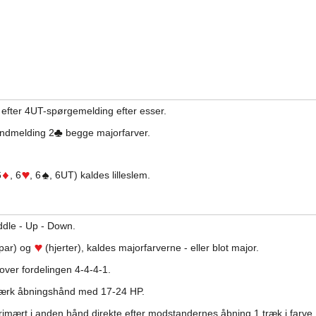
efter 4UT-spørgemelding efter esser.
indmelding 2
begge majorfarver.
6
, 6
, 6
, 6UT) kaldes lilleslem.
ddle - Up - Down.
par) og
(hjerter), kaldes majorfarverne - eller blot major.
ver fordelingen 4-4-4-1.
stærk åbningshånd med 17-24 HP.
mært i anden hånd direkte efter modstandernes åbning 1 træk i farve.