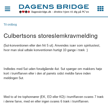
Til ordbog
Culbertsons storeslemkravmelding
(5ut-konventionen eller den frit 5 ut). Anvendes især som spiritustest,
hvor man skal udtale konventionen hurtigt 10 gange i træk :)
Indledes med 5ut uden forudgående 4ut. 5ut spørger om makkers høje
kort i trumffarven eller i den af parrets sidst meldte farve inden
meldingen 5ut.
Med to af tre tophonnører (EK, ED eller KD) i trumffarven svares 7 træk
i denne farve, med en eller ingen svares 6 træk i trumffarven.