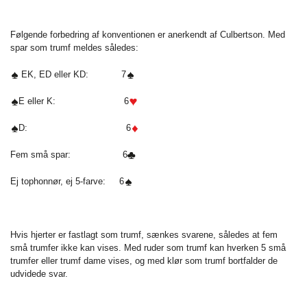
Følgende forbedring af konventionen er anerkendt af Culbertson. Med
spar som trumf meldes således:
EK, ED eller KD: 7
E eller K: 6
D: 6
Fem små spar: 6
Ej tophonnør, ej 5-farve: 6
Hvis hjerter er fastlagt som trumf, sænkes svarene, således at fem
små trumfer ikke kan vises. Med ruder som trumf kan hverken 5 små
trumfer eller trumf dame vises, og med klør som trumf bortfalder de
udvidede svar.