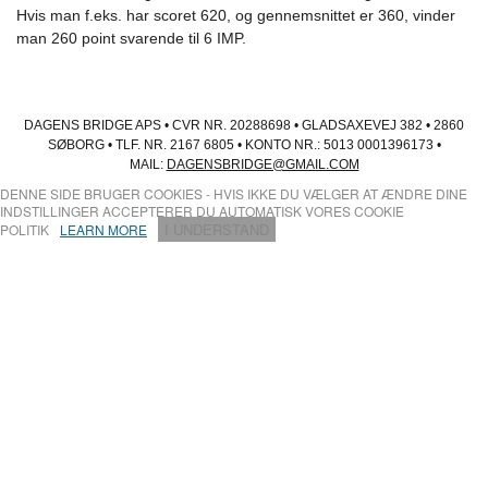
Hvis man f.eks. har scoret 620, og gennemsnittet er 360, vinder
man 260 point svarende til 6 IMP.
DAGENS BRIDGE APS • CVR NR. 20288698 • GLADSAXEVEJ 382 • 2860
SØBORG • TLF. NR. 2167 6805 • KONTO NR.: 5013 0001396173 •
MAIL:
DAGENSBRIDGE@GMAIL.COM
DENNE SIDE BRUGER COOKIES - HVIS IKKE DU VÆLGER AT ÆNDRE DINE
INDSTILLINGER ACCEPTERER DU AUTOMATISK VORES COOKIE
I UNDERSTAND
POLITIK
LEARN MORE