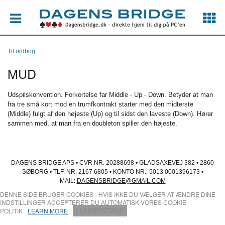
Til ordbog
MUD
Udspilskonvention. Forkortelse far Middle - Up - Down. Betyder at man
fra tre små kort mod en trumfkontrakt starter med den midterste
(Middle) fulgt af den højeste (Up) og til sidst den laveste (Down). Hører
sammen med, at man fra en doubleton spiller den højeste.
DAGENS BRIDGE APS • CVR NR. 20288698 • GLADSAXEVEJ 382 • 2860
SØBORG • TLF. NR. 2167 6805 • KONTO NR.: 5013 0001396173 •
MAIL:
DAGENSBRIDGE@GMAIL.COM
DENNE SIDE BRUGER COOKIES - HVIS IKKE DU VÆLGER AT ÆNDRE DINE
INDSTILLINGER ACCEPTERER DU AUTOMATISK VORES COOKIE
I UNDERSTAND
POLITIK
LEARN MORE