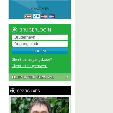
VI MODTAGER
BRUGERLOGIN
LOG PÅ
Glemt din adgangskode?
Glemt dit brugernavn?
ELLER GÅ TIL DAGENS SPIL
SPØRG LARS