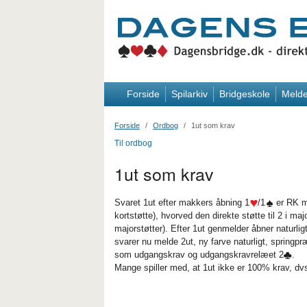
Forside
Spilarkiv
Bridgeskole
Melde
Forside
Ordbog
1ut som krav
Til ordbog
1ut som krav
Svaret 1ut efter makkers åbning 1
/1
er RK me
kortstøtte), hvorved den direkte støtte til 2 i m
majorstøtter). Efter 1ut genmelder åbner natur
svarer nu melde 2ut, ny farve naturligt, springp
som udgangskrav og udgangskravrelæet 2
.
Mange spiller med, at 1ut ikke er 100% krav, 