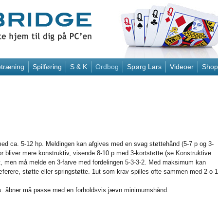
træning
Spilføring
S & K
Ordbog
Spørg Lars
Videoer
Shop
d ca. 5-12 hp. Meldingen kan afgives med en svag støttehånd (5-7 p og 3-
ajor bliver mere konstruktiv, visende 8-10 p med 3-kortstøtte (se Konstruktive
ligt, men må melde en 3-farve med fordelingen 5-3-3-2. Med maksimum kan
ræferere, støtte eller springstøtte. 1ut som krav spilles ofte sammen med 2-o-1
dvs. åbner må passe med en forholdsvis jævn minimumshånd.