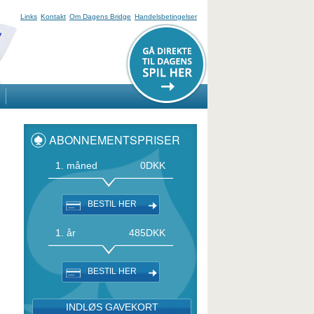
Links
Kontakt
Om Dagens Bridge
Handelsbetingelser
ABONNEMENTSPRISER
1. måned
0
DKK
BESTIL HER
1. år
485
DKK
BESTIL HER
INDLØS GAVEKORT