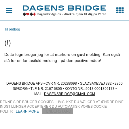
Til ordbog
(!)
Dette tegn bruger jeg for at markere en
god
melding. Kan også
stå for en fantasifuld melding - på den positive måde!
DAGENS BRIDGE APS • CVR NR. 20288698 • GLADSAXEVEJ 382 • 2860
SØBORG • TLF. NR. 2167 6805 • KONTO NR.: 5013 0001396173 •
MAIL:
DAGENSBRIDGE@GMAIL.COM
DENNE SIDE BRUGER COOKIES - HVIS IKKE DU VÆLGER AT ÆNDRE DINE
INDSTILLINGER ACCEPTERER DU AUTOMATISK VORES COOKIE
I UNDERSTAND
POLITIK
LEARN MORE