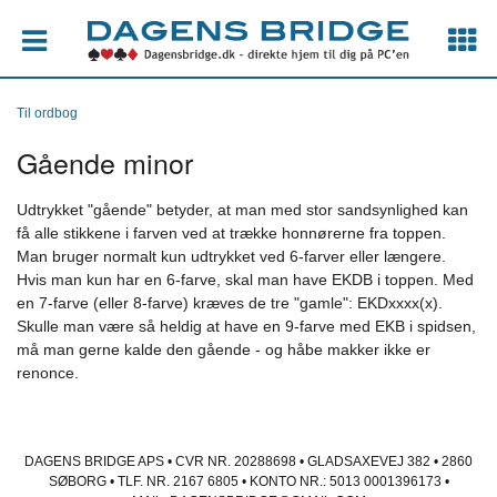
Til ordbog
Gående minor
Udtrykket "gående" betyder, at man med stor sandsynlighed kan
få alle stikkene i farven ved at trække honnørerne fra toppen.
Man bruger normalt kun udtrykket ved 6-farver eller længere.
Hvis man kun har en 6-farve, skal man have EKDB i toppen. Med
en 7-farve (eller 8-farve) kræves de tre "gamle": EKDxxxx(x).
Skulle man være så heldig at have en 9-farve med EKB i spidsen,
må man gerne kalde den gående - og håbe makker ikke er
renonce.
DAGENS BRIDGE APS • CVR NR. 20288698 • GLADSAXEVEJ 382 • 2860
SØBORG • TLF. NR. 2167 6805 • KONTO NR.: 5013 0001396173 •