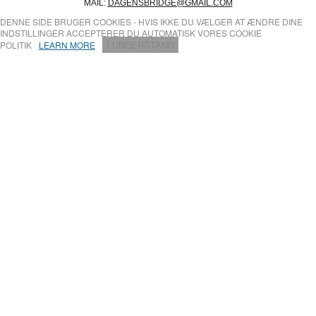
MAIL:
DAGENSBRIDGE@GMAIL.COM
DENNE SIDE BRUGER COOKIES - HVIS IKKE DU VÆLGER AT ÆNDRE DINE
INDSTILLINGER ACCEPTERER DU AUTOMATISK VORES COOKIE
I UNDERSTAND
POLITIK
LEARN MORE