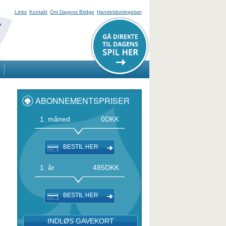
Links
Kontakt
Om Dagens Bridge
Handelsbetingelser
ABONNEMENTSPRISER
1. måned
0
DKK
BESTIL HER
1. år
485
DKK
BESTIL HER
INDLØS GAVEKORT