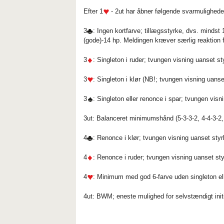
Efter 1
- 2ut har åbner følgende svarmulighede
3
: Ingen kortfarve; tillægsstyrke, dvs. mindst 
(gode)-14 hp. Meldingen kræver særlig reaktion 
3
: Singleton i ruder; tvungen visning uanset st
3
: Singleton i klør (NB!; tvungen visning uanse
3
: Singleton eller renonce i spar; tvungen visn
3ut: Balanceret minimumshånd (5-3-3-2, 4-4-3-2, 5
4
: Renonce i klør; tvungen visning uanset sty
4
: Renonce i ruder; tvungen visning uanset st
4
: Minimum med god 6-farve uden singleton el
4ut: BWM; eneste mulighed for selvstændigt initia