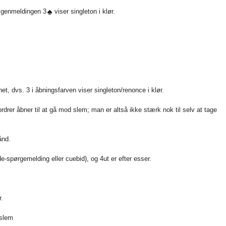
r genmeldingen 3
viser singleton i klør.
et, dvs. 3 i åbningsfarven viser singleton/renonce i klør.
rdrer åbner til at gå mod slem; man er altså ikke stærk nok til selv at tage
ånd.
de-spørgemelding eller cuebid), og 4ut er efter esser.
r.
 slem