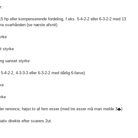
r:
15 hp eller kompenserende fordeling, f.eks. 5-4-2-2 eller 6-3-2-2 med 13
fra svarhånden (se næste afsnit)
yrke
t styrke
ing uanset styrke
-4-2-2, 4-3-3-3 eller 6-3-2-2 med dårlig 6-farve).
rke
yrke
ler renonce; højst to af fem esser (med tre esser må man melde 3
)
tiv direkte efter svarers 2ut.