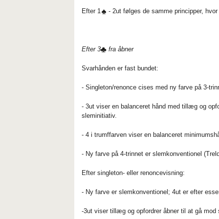
Efter 1
- 2ut følges de samme principper, hvo
Efter 3
fra åbner
Svarhånden er fast bundet:
- Singleton/renonce cises med ny farve på 3-trinn
- 3ut viser en balanceret hånd med tillæg og opfo
sleminitiativ.
- 4 i trumffarven viser en balanceret minimumsh
- Ny farve på 4-trinnet er slemkonventionel (Trel
Efter singleton- eller renoncevisning:
- Ny farve er slemkonventionel; 4ut er efter esse
-3ut viser tillæg og opfordrer åbner til at gå mod