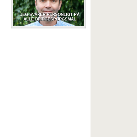
JEG SVARER PERSONLIGT PÅ
ALLE BRIDGESPØRGSMÅL