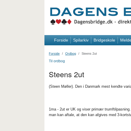
Forside
Spilarkiv
Bridgeskole
Melde
Forside
Ordbog
Steens 2ut
Til ordbog
Steens 2ut
(Steen Møller). Den i Danmark mest kendte varia
1ma - 2ut er UK og viser primær trumftilpasning.
man kan aftale, at den kan afgives med 3-kortstø