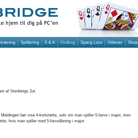
træning
Spilføring
S & K
Ordbog
Spørg Lars
Videoer
Shop
nt af Stenbergs 2ut.
 Meldingen bør vise 4-kortstøtte, selv om man spiller 5-farve i major, men
tte, hvis man spiller med 5-farveåbning i major.