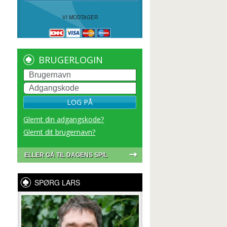
VI MODTAGER
BRUGERLOGIN
LOG PÅ
Glemt din adgangskode?
Glemt dit brugernavn?
ELLER GÅ TIL DAGENS SPIL
SPØRG LARS