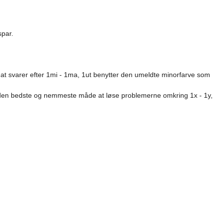
spar.
at svarer efter 1mi - 1ma, 1ut benytter den umeldte minorfarve som
den bedste og nemmeste måde at løse problemerne omkring 1x - 1y,