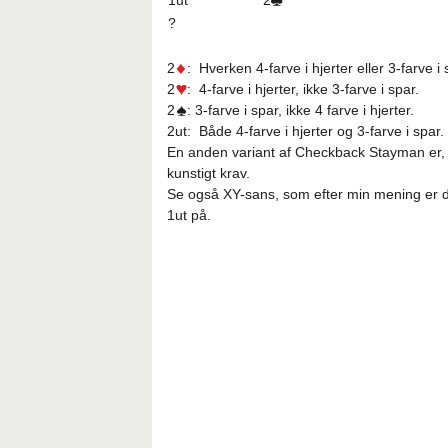
1ut
2
?
2
: Hverken 4-farve i hjerter eller 3-farve i 
2
: 4-farve i hjerter, ikke 3-farve i spar.
2
: 3-farve i spar, ikke 4 farve i hjerter.
2ut: Både 4-farve i hjerter og 3-farve i spar.
En anden variant af Checkback Stayman er, 
kunstigt krav.
Se også XY-sans, som efter min mening er 
1ut på.