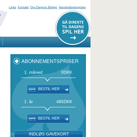
Links
Kontakt
Om Dagens Bridge
Handelsbetingelser
ABONNEMENTSPRISER
1. måned
0
DKK
BESTIL HER
1. år
485
DKK
BESTIL HER
INDLØS GAVEKORT