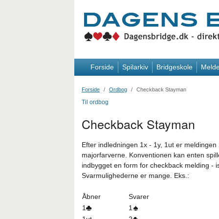
Forside
Spilarkiv
Bridgeskole
Melde
Forside
Ordbog
Checkback Stayman
Til ordbog
Checkback Stayman
Efter indledningen 1x - 1y, 1ut er meldingen
majorfarverne. Konventionen kan enten spill
indbygget en form for checkback melding - is
Svarmulighederne er mange. Eks.:
Åbner
Svarer
1
1