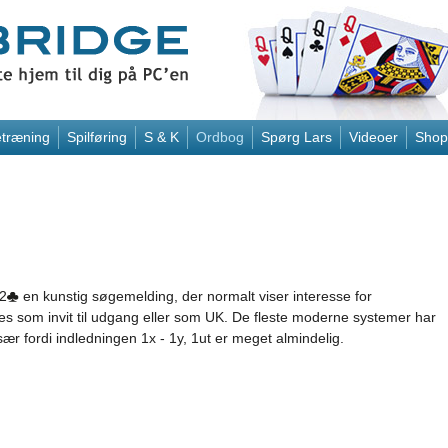
træning
Spilføring
S & K
Ordbog
Spørg Lars
Videoer
Shop
 2
en kunstig søgemelding, der normalt viser interesse for
es som invit til udgang eller som UK. De fleste moderne systemer har
ær fordi indledningen 1x - 1y, 1ut er meget almindelig.