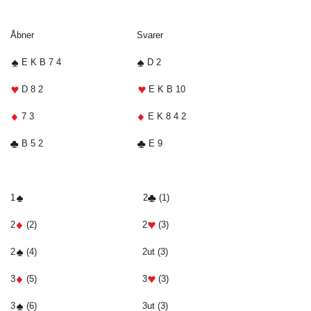
Åbner Svarer
E K B 7 4
D 2
D 8 2
E K B 10
7 3
E K 8 4 2
B 5 2
E 9
1
2
(1)
2
(2) 2
(3)
2
(4) 2ut (3)
3
(5) 3
(3)
3
(6) 3ut (3)