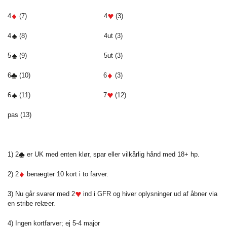
4
(7) 4
(3)
4
(8) 4ut (3)
5
(9) 5ut (3)
6
(10) 6
(3)
6
(11) 7
(12)
pas (13)
1) 2
er UK med enten klør, spar eller vilkårlig hånd med 18+ hp.
2) 2
benægter 10 kort i to farver.
3) Nu går svarer med 2
ind i GFR og hiver oplysninger ud af åbner via
en stribe relæer.
4) Ingen kortfarver; ej 5-4 major