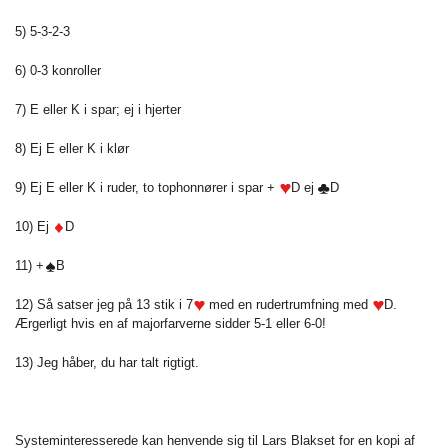
5) 5-3-2-3
6) 0-3 konroller
7) E eller K i spar; ej i hjerter
8) Ej E eller K i klør
9) Ej E eller K i ruder, to tophonnører i spar +
D ej
D
10) Ej
D
11) +
B
12) Så satser jeg på 13 stik i 7
med en rudertrumfning med
D.
Ærgerligt hvis en af majorfarverne sidder 5-1 eller 6-0!
13) Jeg håber, du har talt rigtigt.
Systeminteresserede kan henvende sig til Lars Blakset for en kopi af