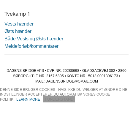
Tvekamp 1
Vests hænder
Østs hænder
Både Vests og Østs hænder
Meldeforløb/kommentarer
DAGENS BRIDGE APS • CVR NR. 20288698 • GLADSAXEVEJ 382 • 2860
SØBORG • TLF. NR. 2167 6805 • KONTO NR.: 5013 0001396173 •
MAIL:
DAGENSBRIDGE@GMAIL.COM
DENNE SIDE BRUGER COOKIES - HVIS IKKE DU VÆLGER AT ÆNDRE DINE
INDSTILLINGER ACCEPTERER DU AUTOMATISK VORES COOKIE
I UNDERSTAND
POLITIK
LEARN MORE