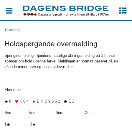
Til ordbog
Holdspørgende overmelding
Springindmelding i fjendens naturlige åbningsmelding på 1-trinnet
spørger om hold i denne farve. Meldingen er normalt baseret på en
gående minorfarve og nogle sideværdier.
Eksempel:
8
K 6 4
E K D 9 8 6 2
E 2
Syd Vest Nord Øst
1
3