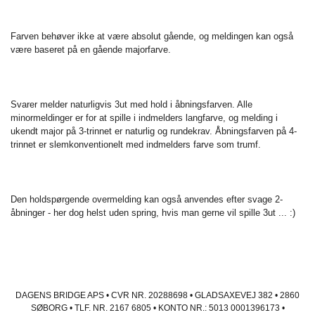
Farven behøver ikke at være absolut gående, og meldingen kan også
være baseret på en gående majorfarve.
Svarer melder naturligvis 3ut med hold i åbningsfarven. Alle
minormeldinger er for at spille i indmelders langfarve, og melding i
ukendt major på 3-trinnet er naturlig og rundekrav. Åbningsfarven på 4-
trinnet er slemkonventionelt med indmelders farve som trumf.
Den holdspørgende overmelding kan også anvendes efter svage 2-
åbninger - her dog helst uden spring, hvis man gerne vil spille 3ut ... :)
DAGENS BRIDGE APS • CVR NR. 20288698 • GLADSAXEVEJ 382 • 2860
SØBORG • TLF. NR. 2167 6805 • KONTO NR.: 5013 0001396173 •