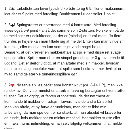
1. 2
. Enkeltstøtten lover typisk 3-kortstøtte og 6-9. Her er maksimum,
idet der er 9 point med fordeling: Doubletonen i ruder tæller 1 point.
2. 3
! Springstøtter er spærrende med 4-kortstøttte. Med fordeling
vises også 6-9 point - altså det samme som 2-støtten. Forskellen på de
to meldinger er udelukkende, at der er (mindst) en trumf mere. Jo flere
trumfer, jo højere kan man tillade sig at melde! Enten kan man vinde sin
kontrakt, eller modparten kan som regel vinde noget højere.
Bemærk, at det kræver en makkeraftale at spille med disse ret svage
springstøtter. Spiller man efter en simpel grundbog, er 3
inviterende til
udgang. Det er derfor vigtigt, at man aftaler med sin makker, hvordan
man spiller. Jeg anbefaler varmt at spille som beskrevet her, hvilket er
hvad samtlige stærke turneringsspillere gør.
3. 2
. Ny farve spilles bedst som konstruktivt (ca. 8-14 HP), men ikke
rundekrav. Det viser mindst en stærk 5-farve og benægter enhver støtte
til spar. Det er vigtigt, at farven er topstærk, da det nærmest er
kommando til makker om udspil i farven, hvis de andre får spillet.
Man kan aftale, at ny farve er rundekrav, men det er ikke min
anbefaling, da man sjældent er så stærk, at man absolut vil kræve for
en runde, hvis makker har en minimumshånd. Har makker støtte eller
en maksimums indmelding, er han selvfølgelig velkommen til at melde
videre.