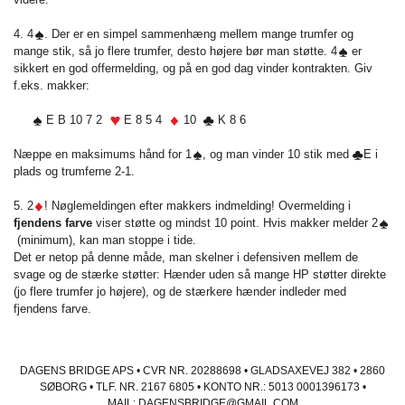
4. 4
. Der er en simpel sammenhæng mellem mange trumfer og
mange stik, så jo flere trumfer, desto højere bør man støtte. 4
er
sikkert en god offermelding, og på en god dag vinder kontrakten. Giv
f.eks. makker:
E B 10 7 2
E 8 5 4
10
K 8 6
Næppe en maksimums hånd for 1
, og man vinder 10 stik med
E i
plads og trumferne 2-1.
5. 2
! Nøglemeldingen efter makkers indmelding! Overmelding i
fjendens farve
viser støtte og mindst 10 point. Hvis makker melder 2
(minimum), kan man stoppe i tide.
Det er netop på denne måde, man skelner i defensiven mellem de
svage og de stærke støtter: Hænder uden så mange HP støtter direkte
(jo flere trumfer jo højere), og de stærkere hænder indleder med
fjendens farve.
DAGENS BRIDGE APS • CVR NR. 20288698 • GLADSAXEVEJ 382 • 2860
SØBORG • TLF. NR. 2167 6805 • KONTO NR.: 5013 0001396173 •
MAIL:
DAGENSBRIDGE@GMAIL.COM