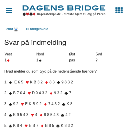
Print
Til bridgeskole
Svar på indmelding
Vest
Nord
Øst
Syd
1
1
pas
?
Hvad melder du som Syd på de nedenstående hænder?
1.
E 6 5
K B 3 2
8 3
9 8 3 2
2.
B 7 6 4
D 9 4 3 2
9 3 2
7
3.
9 2
E K B 9 2
7 4 3 2
K 8
4.
K 9 5 4 3
4
9 8 5 4 3
4 2
5.
K 8 4
E B 7
B 8 5
K 8 3 2