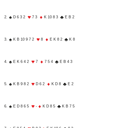
2.
D 6 3 2
7 3
K 10 8 3
E B 2
3.
K B 10 9 7 2
8
E K 8 2
K 8
4.
E K 6 4 2
7
7 5 4
E B 4 3
5.
K B 9 8 2
D 6 2
K D 8
E 2
6.
E D 8 6 5
-
K D 8 5
K B 7 5