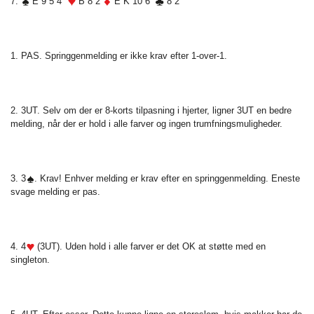
7.
E 9 5 4
B 8 2
E K 10 6
8 2
1. PAS. Springgenmelding er ikke krav efter 1-over-1.
2. 3UT. Selv om der er 8-korts tilpasning i hjerter, ligner 3UT en bedre
melding, når der er hold i alle farver og ingen trumfningsmuligheder.
3. 3
. Krav! Enhver melding er krav efter en springgenmelding. Eneste
svage melding er pas.
4. 4
(3UT). Uden hold i alle farver er det OK at støtte med en
singleton.