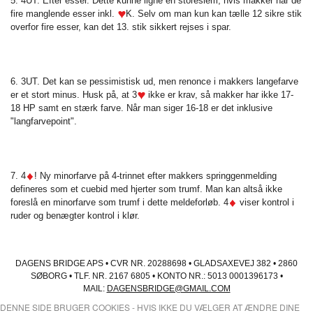
5. 4UT. Efter esser. Dette kunne ligne en storeslem, hvis makker har de
fire manglende esser inkl.
K. Selv om man kun kan tælle 12 sikre stik
overfor fire esser, kan det 13. stik sikkert rejses i spar.
6. 3UT. Det kan se pessimistisk ud, men renonce i makkers langefarve
er et stort minus. Husk på, at 3
ikke er krav, så makker har ikke 17-
18 HP samt en stærk farve. Når man siger 16-18 er det inklusive
"langfarvepoint".
7. 4
! Ny minorfarve på 4-trinnet efter makkers springgenmelding
defineres som et cuebid med hjerter som trumf. Man kan altså ikke
foreslå en minorfarve som trumf i dette meldeforløb. 4
viser kontrol i
ruder og benægter kontrol i klør.
DAGENS BRIDGE APS • CVR NR. 20288698 • GLADSAXEVEJ 382 • 2860
SØBORG • TLF. NR. 2167 6805 • KONTO NR.: 5013 0001396173 •
MAIL:
DAGENSBRIDGE@GMAIL.COM
DENNE SIDE BRUGER COOKIES - HVIS IKKE DU VÆLGER AT ÆNDRE DINE