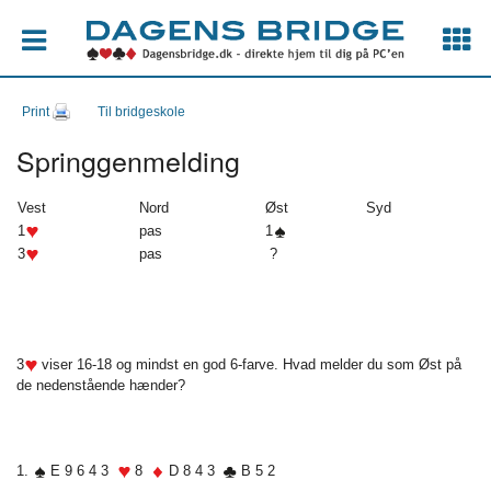
Print
Til bridgeskole
Springgenmelding
Vest
Nord
Øst
Syd
1
pas
1
3
pas
?
3
viser 16-18 og mindst en god 6-farve. Hvad melder du som Øst på
de nedenstående hænder?
1.
E 9 6 4 3
8
D 8 4 3
B 5 2