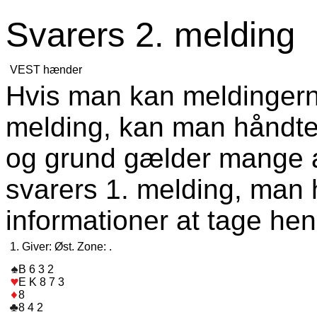
Svarers 2. melding
VEST hænder
Hvis man kan meldingerne
melding, kan man håndter
og grund gælder mange a
svarers 1. melding, man h
informationer at tage hens
1. Giver: Øst. Zone: .
B 6 3 2
E K 8 7 3
8
8 4 2