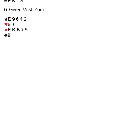
E K 7 3
6. Giver: Vest. Zone: .
E 9 6 4 2
6 3
E K B 7 5
9