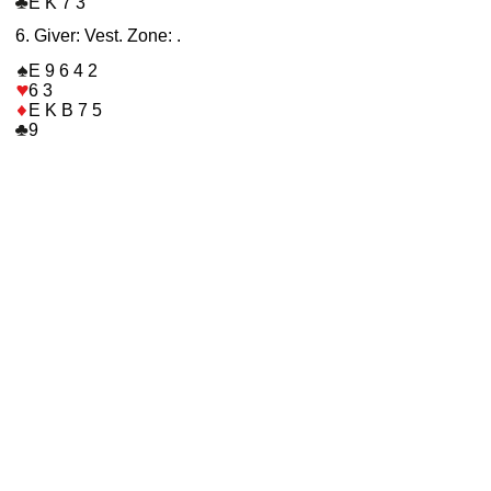
E K 7 3
6. Giver: Vest. Zone: .
E 9 6 4 2
6 3
E K B 7 5
9