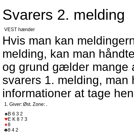
Svarers 2. melding
VEST hænder
Hvis man kan meldingerne
melding, kan man håndter
og grund gælder mange a
svarers 1. melding, man h
informationer at tage hens
1. Giver: Øst. Zone: .
B 6 3 2
E K 8 7 3
8
8 4 2