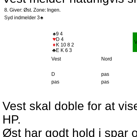
8. Giver: Øst. Zone: Ingen.
Syd indmelder 3
9 4
D 4
K 10 8 2
E K 6 3
Vest
Nord
D
pas
pas
pas
Vest skal doble for at vi
HP.
Øst har godt hold i spar 