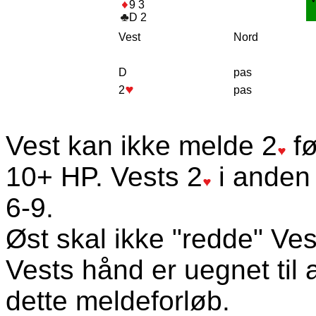
9 3
D 2
Vest
Nord
D
pas
2
pas
Vest kan ikke melde 2
fø
10+ HP. Vests 2
i anden 
6-9.
Øst skal ikke "redde" Ves
Vests hånd er uegnet til 
dette meldeforløb.