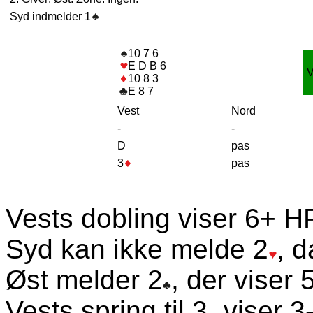
Syd indmelder 1
10 7 6
E D B 6
10 8 3
E 8 7
Vest
Nord
-
-
D
pas
3
pas
Vests dobling viser 6+ HP
Syd kan ikke melde 2
, d
Øst melder 2
, der viser 
Vests spring til 3
viser 3-