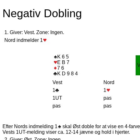
Negativ Dobling
1. Giver: Vest. Zone: Ingen.
Nord indmelder 1
K 6 5
E B 7
7 6
K D 9 8 4
Vest
Nord
1
1
1UT
pas
pas
pas
Efter Nords indmelding 1
skal Øst doble for at vise en 4-farve
Vests 1UT-melding viser ca. 12-14 jævne og hold i hjerter.
2. Giver: Øst. Zone: Ingen.