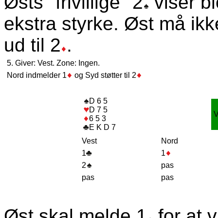
Østs "frivillige" 2
viser bl
ekstra styrke. Øst må ikk
ud til 2
.
5. Giver: Vest. Zone: Ingen.
Nord indmelder 1
og Syd støtter til 2
D 6 5
D 7 5
6 5 3
E K D 7
Vest
Nord
1
1
2
pas
pas
pas
Øst skal melde 1
for at v