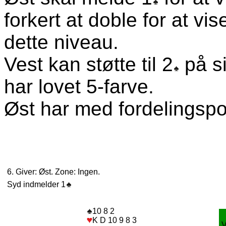
forkert at doble for at 
dette niveau.
Vest kan støtte til 2
på si
har lovet 5-farve.
Øst har med fordelingspoi
6. Giver: Øst. Zone: Ingen.
Syd indmelder 1
10 8 2
K D 10 9 8 3