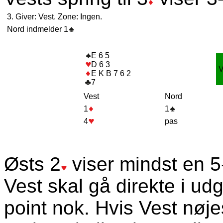
3. Giver: Vest. Zone: Ingen.
Nord indmelder 1
E 6 5
D 6 3
E K B 7 6 2
7
Vest
Nord
1
1
4
pas
Østs 2
viser mindst en 5
Vest skal gå direkte i udg
point nok. Hvis Vest nøj