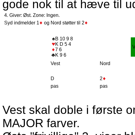
gode nok til at hæve til
4. Giver: Øst. Zone: Ingen.
Syd indmelder 1
og Nord støtter til 2
B 10 9 8
K D 5 4
7 6
K 9 6
Vest
Nord
D
2
pas
pas
Vest skal doble i første o
MAJOR farver.