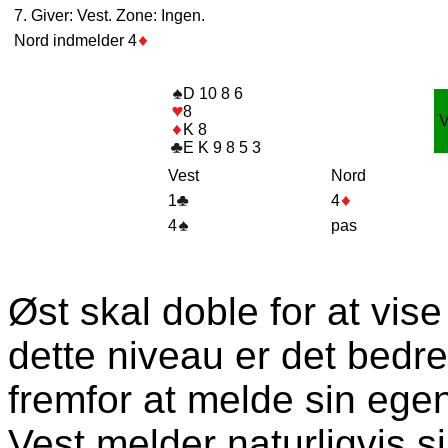
7. Giver: Vest. Zone: Ingen.
Nord indmelder 4
D 10 8 6
8
K 8
E K 9 8 5 3
Vest
Nord
1
4
4
pas
Øst skal doble for at vi
dette niveau er det bedre
fremfor at melde sin egen
Vest melder naturligvis si